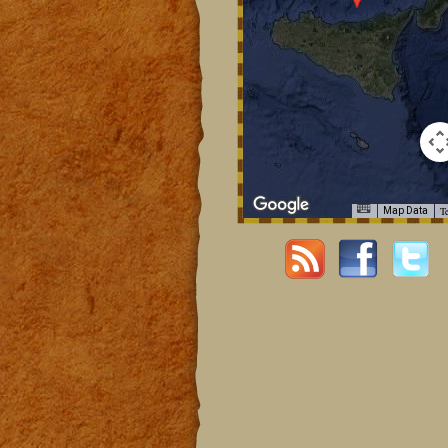
T
Map Data
For development purposes only