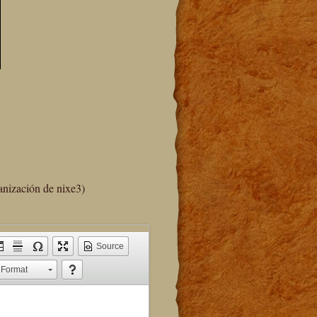
anización de nixe3)
Source
Format