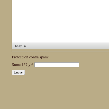
body
p
Protección contra spam:
Suma 157 y 6