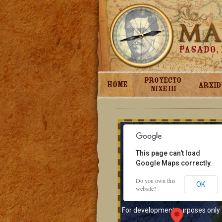
For development purposes only
This page can't load
Google Maps correctly.
Do you own this
OK
website?
For development purposes only