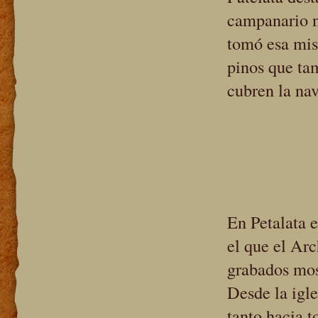
campanario n
tomó esa mi
pinos que ta
cubren la nav
En Petalata 
el que el Ar
grabados most
Desde la igl
tanto hacia to