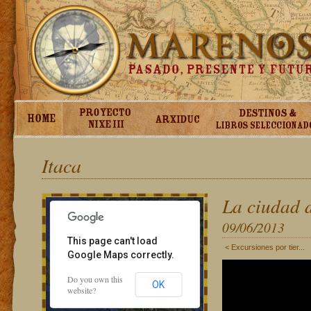
For development purposes only
For development purpose
Itaca
La ciudad 
09/06/2013
This page can't load
< Excursiones por tier...
Google Maps correctly.
Do you own this
OK
website?