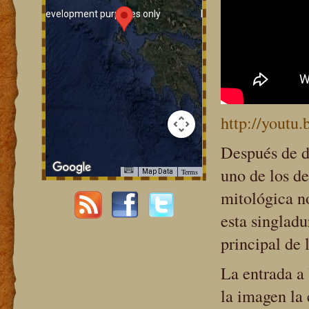
For development purposes only
For development purpose
http://yout
Después de de
uno de los de
Terms
Map Data
For development purposes only
For development purpose
mitológica no
esta singlad
principal de l
La entrada a
la imagen la 