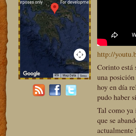
lopment purposes only
For development purposes only
http://youtu
Corinto está 
una posición 
Terms
Map Data
lopment purposes only
For development purposes only
hoy en día r
pudo haber s
Tal como ya 
que se abando
actualmente l