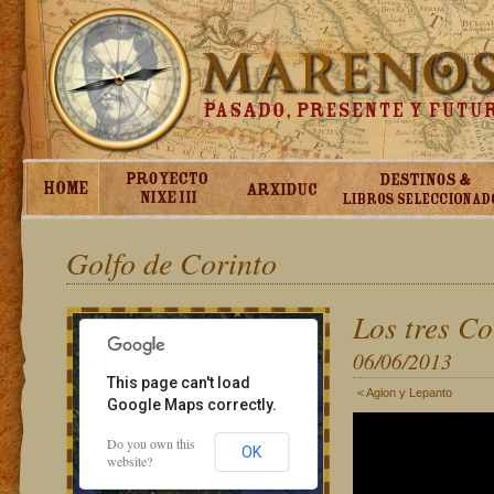
lopment purposes only
For development purposes only
Golfo de Corinto
Los tres Co
06/06/2013
This page can't load
< Agion y Lepanto
Google Maps correctly.
Do you own this
OK
website?